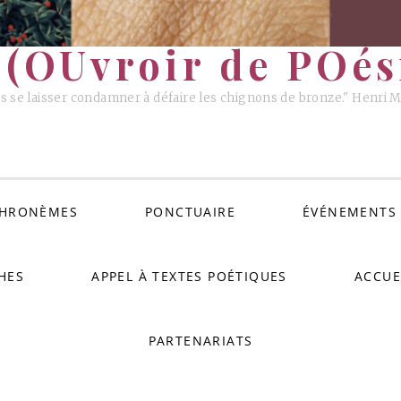
(OUvroir de POési
s se laisser condamner à défaire les chignons de bronze." Henri 
HRONÈMES
PONCTUAIRE
ÉVÉNEMENTS
HES
APPEL À TEXTES POÉTIQUES
ACCUE
PARTENARIATS