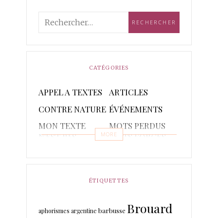
CATÉGORIES
APPEL A TEXTES
ARTICLES
CONTRE NATURE
ÉVÉNEMENTS
MON TEXTE
MOTS PERDUS
MORE
N'EST PAS
MOTS FORGES
POETIQUE
POÈMES
PONCTUAIRE
RAPSODIES ET
RÉCITS
ÉTIQUETTES
PISTACHES
Brouard
TRADUCTIONS
barbusse
aphorismes
argentine