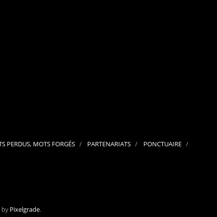
septembre 2024
août 2024
juillet 2024
juin 2024
mai 2024
avril 2024
mars 2024
février 2024
janvier 2024
décembre 2023
novembre 2023
octobre 2023
septembre 2023
juillet 2023
juin 2023
mai 2023
S PERDUS, MOTS FORGÉS
PARTENARIATS
PONCTUAIRE
avril 2023
mars 2023
février 2023
janvier 2023
décembre 2022
novembre 2022
octobre 2022
septembre 2022
e by
Pixelgrade
.