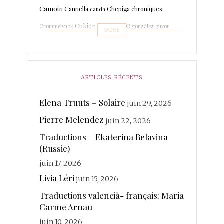
Camoin
Cannella
Chepiga
chroniques
cauda
espagne
Cukier
Crommelynck
gonzález
guyon
MORE
Leboissetier
Langevin
keyaerts
lafage
italien
Marrodan
Léri
martin-boche
Mer
Lechat
ARTICLES RÉCENTS
merland
Minot
Mihaylova
Morcellet
morante
photographies
Elena Truuts – Solaire
juin 29, 2026
Paisant
Poésie
quintuor
Pierre Melendez
Real
juin 22, 2026
Rateau
Rivière Kéraval
radière
Traductions – Ekaterina Belavina
traductions
Sanchez
(Russie)
Rosin
Soy
Ruhaud
juin 17, 2026
valencià
Voix
vanderplancke
Livia Léri
juin 15, 2026
Traductions valencià- français: Maria
Carme Arnau
juin 10, 2026