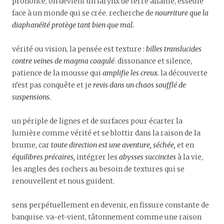
prononce, on devient un larynx de terre affamé, esseulé
face à un monde qui se crée. recherche de
nourriture que la
diaphanéité protège tant bien que mal.
vérité ou vision, la pensée est texture :
billes translucides
contre veines de magma coagulé
. dissonance et silence,
patience de la mousse qui
amplifie les creux.
la découverte
n’est pas conquête et je
revis dans un chaos soufflé de
suspensions.
un périple de lignes et de surfaces pour écarter la
lumière comme vérité et se blottir dans la raison de la
brume, car
toute direction est une aventure, séchée,
et en
équilibres précaires,
intégrer les
abysses succinctes
à la vie,
les angles des rochers au besoin de textures qui se
renouvellent et nous guident.
sens perpétuellement en devenir, en fissure constante de
banquise. va-et-vient, tâtonnement comme une raison