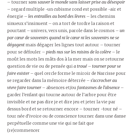
– tourner
sans sauver le monde sans laisser prise au désespoir
– regard multiple -un cubisme rond est possible -air et
énergie –
les entrailles au bord des lèvres –
les chemins
sinueux s’insinuent – on a tort de tordre la raison et
pourtant – univers, vers unis, parole dans le cosmos –
un
par cœur de souvenirs quand ni le cœur ni les souvenirs ne se
dégagent
mais dégager les lignes tout autour – tourner
pour se défouler –
pieds nus sur les raisins de la colère –
le
moût les mots les mâts dos à la mer mais on se retourne
question de vie ou de pensée qui
a troué –
tourner pour se
faire exister –
quel cercle forme le miroir de Narcisse pour
se regarder dans la mémoire déterrée –
s’accrocher au
vivre faire tourner –
absences et/ou
fantasmes de l’absence –
garder l’enfant qui tourne autour de l’arbre pour être
invisible et ne pas dire je et dire jeu et jeter la vie par
dessus bord et se retourner encore – tourner -tour né –
tour née d’ivoire ou de conscience tourner dans une danse
perpétuelle comme une vie qui ne fait que
(re)commencer