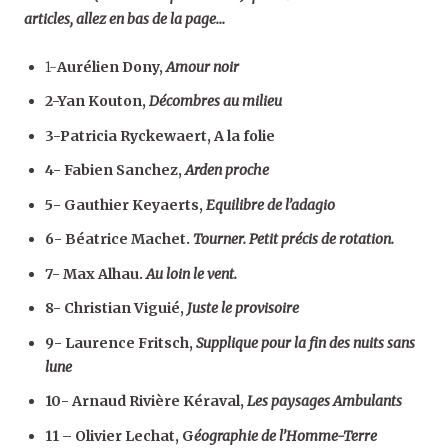
articles, allez en bas de la page…
1-
Aurélien Dony,
Amour noir
2-Yan Kouton,
Décombres au milieu
3-Patricia Ryckewaert, A la folie
4- Fabien Sanchez,
Arden proche
5- Gauthier Keyaerts,
Equilibre de l’adagio
6-
B
éatrice Machet.
Tourner. Petit précis de rotation.
7- Max Alhau.
Au loin le vent.
8- Christian Viguié,
Juste le provisoire
9- Laurence Fritsch,
Supplique pour la fin des nuits sans
lune
10- Arnaud Rivière Kéraval,
Les paysages Ambulants
11 – Olivier Lechat, G
éographie de l’Homme-Terre