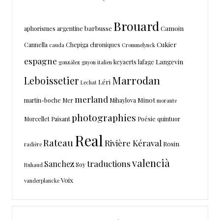
Brouard
barbusse
Camoin
aphorismes
argentine
Cukier
Cannella
Chepiga
chroniques
cauda
Crommelynck
espagne
Langevin
keyaerts
lafage
gonzález
guyon
italien
Marrodan
Leboissetier
Léri
Lechat
merland
Minot
martin-boche
Mer
Mihaylova
morante
photographies
Morcellet
Paisant
Poésie
quintuor
Real
Rateau
Rivière Kéraval
Rosin
radière
valencià
traductions
Sanchez
Soy
Ruhaud
Voix
vanderplancke