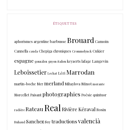
ÉTIQUETTES
Brouard
barbusse
Camoin
aphorismes
argentine
Cukier
Cannella
Chepiga
chroniques
cauda
Crommelynck
espagne
Langevin
keyaerts
lafage
gonzález
guyon
italien
Marrodan
Leboissetier
Léri
Lechat
merland
Minot
martin-boche
Mer
Mihaylova
morante
photographies
Morcellet
Paisant
Poésie
quintuor
Real
Rateau
Rivière Kéraval
Rosin
radière
valencià
traductions
Sanchez
Soy
Ruhaud