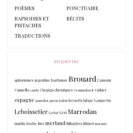
POÈMES
PONCTUAIRE
RAPSODIES ET
RÉCITS
PISTACHES
TRADUCTIONS
ÉTIQUETTES
Brouard
barbusse
Camoin
aphorismes
argentine
Cukier
Cannella
Chepiga
chroniques
cauda
Crommelynck
espagne
Langevin
keyaerts
lafage
gonzález
guyon
italien
Marrodan
Leboissetier
Léri
Lechat
merland
Minot
martin-boche
Mer
Mihaylova
morante