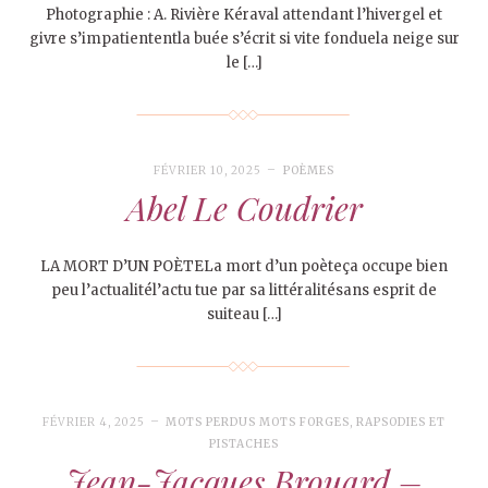
Photographie : A. Rivière Kéraval attendant l’hivergel et
givre s’impatiententla buée s’écrit si vite fonduela neige sur
le […]
FÉVRIER 10, 2025
POÈMES
Abel Le Coudrier
LA MORT D’UN POÈTELa mort d’un poèteça occupe bien
peu l’actualitél’actu tue par sa littéralitésans esprit de
suiteau […]
FÉVRIER 4, 2025
MOTS PERDUS MOTS FORGES
,
RAPSODIES ET
PISTACHES
Jean-Jacques Brouard –