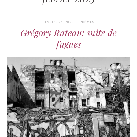
FÉVRIER 24, 2025
POÈMES
Grégory Rateau: suite de
fugues