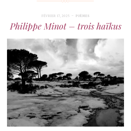
FÉVRIER 17, 2025
POÈMES
Philippe Minot – trois haïkus