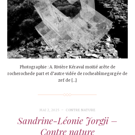
Photographie : A. Rivière Kéraval moitié arête de
rocherochede part et d’autre vidée de rocheabîmegorgée de
zef de […]
MAI 2, 2025
CONTRE NATURE
Sandrine-Léonie Jorgji –
Contre nature