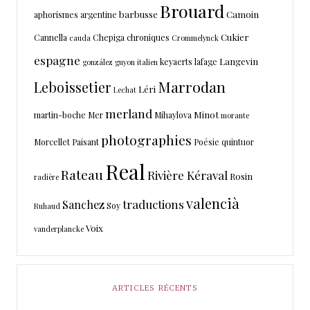
Brouard
barbusse
Camoin
aphorismes
argentine
Cukier
Cannella
Chepiga
chroniques
cauda
Crommelynck
espagne
Langevin
keyaerts
lafage
gonzález
guyon
italien
Marrodan
Leboissetier
Léri
Lechat
merland
Minot
martin-boche
Mer
Mihaylova
morante
photographies
Morcellet
Paisant
Poésie
quintuor
Real
Rateau
Rivière Kéraval
Rosin
radière
valencià
traductions
Sanchez
Soy
Ruhaud
Voix
vanderplancke
ARTICLES RÉCENTS