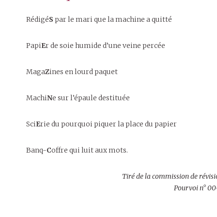
Rédigé
S
par le mari que la machine a quitté
Papi
E
r de soie humide d’une veine percée
Maga
Z
ines en lourd paquet
Machi
N
e sur l’épaule destituée
Sci
E
rie du pourquoi piquer la place du papier
Banq-
C
offre qui luit aux mots.
Tiré de la commission de révisio
Pourvoi n° 00-