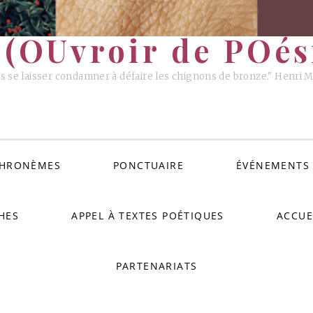
(OUvroir de POési
s se laisser condamner à défaire les chignons de bronze." Henri 
HRONÈMES
PONCTUAIRE
ÉVÉNEMENTS
HES
APPEL À TEXTES POÉTIQUES
ACCUE
PARTENARIATS