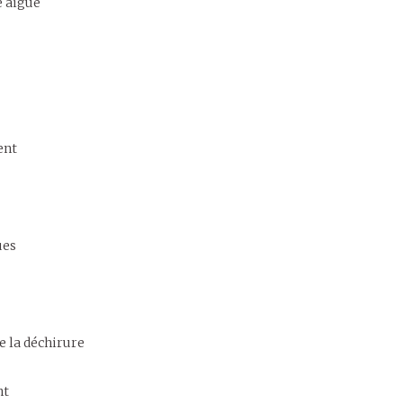
e aiguë
ent
ues
e la déchirure
nt