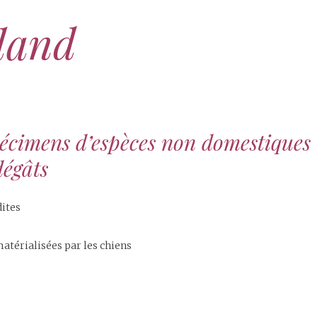
land
pécimens d’espèces non domestiques
dégâts
ites
atérialisées par les chiens