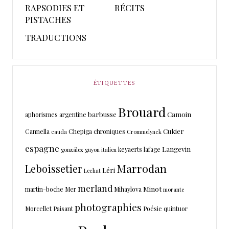
RAPSODIES ET
RÉCITS
PISTACHES
TRADUCTIONS
ÉTIQUETTES
Brouard
barbusse
Camoin
aphorismes
argentine
Cukier
Cannella
Chepiga
chroniques
cauda
Crommelynck
espagne
Langevin
keyaerts
lafage
gonzález
guyon
italien
Marrodan
Leboissetier
Léri
Lechat
merland
Minot
martin-boche
Mer
Mihaylova
morante
photographies
Morcellet
Paisant
Poésie
quintuor