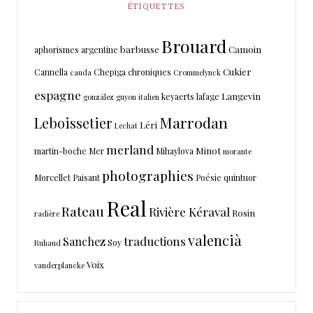
ÉTIQUETTES
Brouard
barbusse
Camoin
aphorismes
argentine
Cukier
Cannella
Chepiga
chroniques
cauda
Crommelynck
espagne
Langevin
keyaerts
lafage
gonzález
guyon
italien
Marrodan
Leboissetier
Léri
Lechat
merland
Minot
martin-boche
Mer
Mihaylova
morante
photographies
Morcellet
Paisant
Poésie
quintuor
Real
Rateau
Rivière Kéraval
Rosin
radière
valencià
traductions
Sanchez
Soy
Ruhaud
Voix
vanderplancke