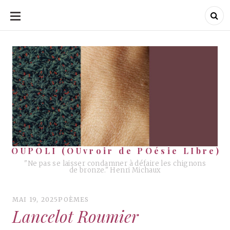
ALLER
AU
CONTENU
OUPOLI (OUvroir de POésie LIbre)
OUPOLI (OUvroir de POésie LIbre)
"Ne pas se laisser condamner à défaire les chignons
de bronze." Henri Michaux
MAI 19, 2025
POÈMES
Lancelot Roumier