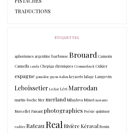
PISTACHES
TRADUCTIONS
ÉTIQUETTES
Brouard
barbusse
Camoin
aphorismes
argentine
Cukier
Cannella
Chepiga
chroniques
cauda
Crommelynck
espagne
Langevin
keyaerts
lafage
gonzález
guyon
italien
Marrodan
Leboissetier
Léri
Lechat
merland
Minot
martin-boche
Mer
Mihaylova
morante
photographies
Morcellet
Paisant
Poésie
quintuor
Real
Rateau
Rivière Kéraval
Rosin
radière