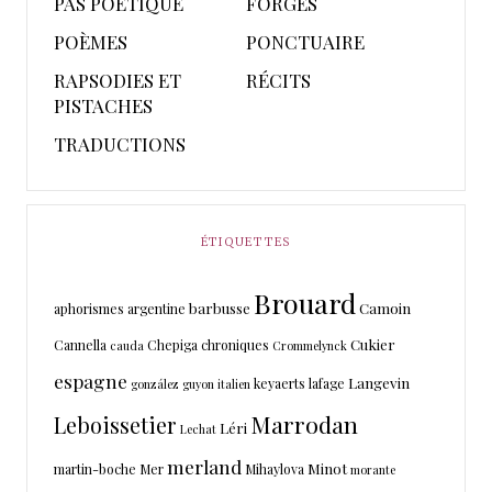
PAS POETIQUE
FORGES
POÈMES
PONCTUAIRE
RAPSODIES ET
RÉCITS
PISTACHES
TRADUCTIONS
ÉTIQUETTES
Brouard
barbusse
Camoin
aphorismes
argentine
Cukier
Cannella
Chepiga
chroniques
cauda
Crommelynck
espagne
Langevin
keyaerts
lafage
gonzález
guyon
italien
Marrodan
Leboissetier
Léri
Lechat
merland
Minot
martin-boche
Mer
Mihaylova
morante