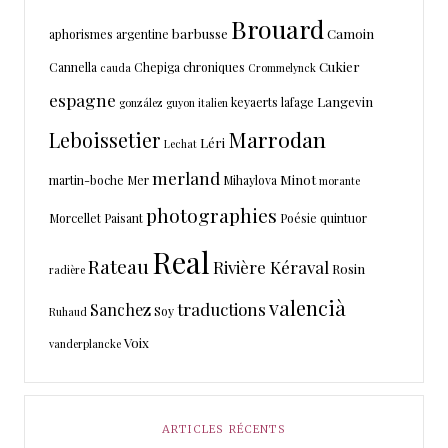
Brouard
barbusse
Camoin
aphorismes
argentine
Cukier
Cannella
Chepiga
chroniques
cauda
Crommelynck
espagne
Langevin
keyaerts
lafage
gonzález
guyon
italien
Marrodan
Leboissetier
Léri
Lechat
merland
Minot
martin-boche
Mer
Mihaylova
morante
photographies
Morcellet
Paisant
Poésie
quintuor
Real
Rateau
Rivière Kéraval
Rosin
radière
valencià
traductions
Sanchez
Soy
Ruhaud
Voix
vanderplancke
ARTICLES RÉCENTS