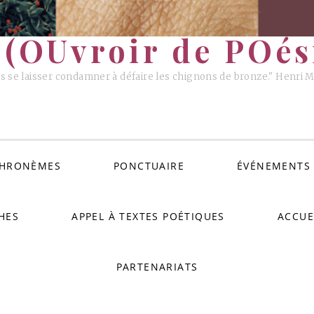
(OUvroir de POési
s se laisser condamner à défaire les chignons de bronze." Henri 
HRONÈMES
PONCTUAIRE
ÉVÉNEMENTS
HES
APPEL À TEXTES POÉTIQUES
ACCUE
PARTENARIATS