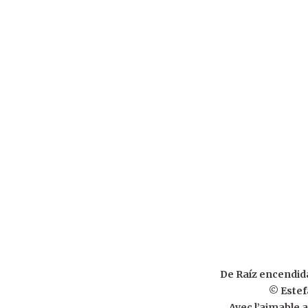
De Raíz encendida
© Estef
Avec l’aimable a