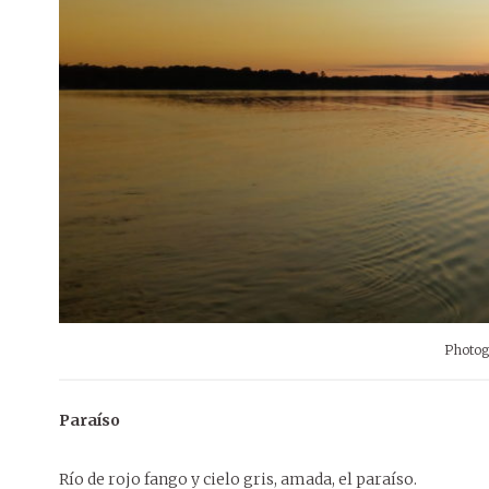
Photog
Paraíso
Río de rojo fango y cielo gris, amada, el paraíso.