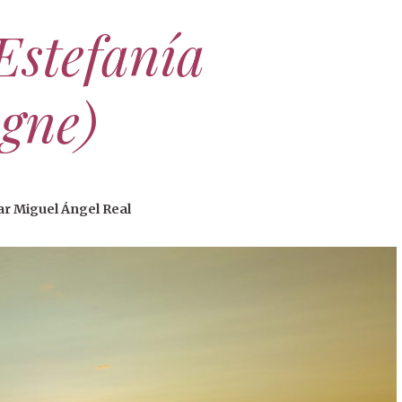
Estefanía
gne)
ar Miguel Ángel Real