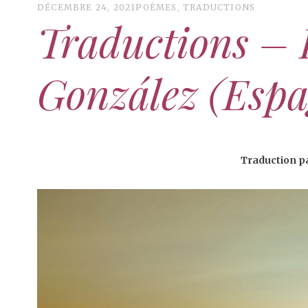
DÉCEMBRE 24, 2021
POÈMES
,
TRADUCTIONS
Traductions – 
González (Espa
Traduction p