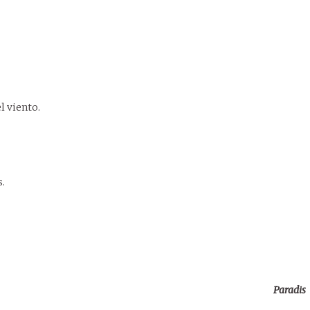
l viento.
.
Paradis