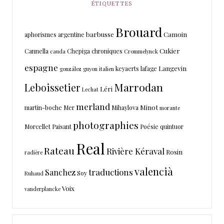
ÉTIQUETTES
Brouard
barbusse
Camoin
aphorismes
argentine
Cukier
Cannella
Chepiga
chroniques
cauda
Crommelynck
espagne
Langevin
keyaerts
lafage
gonzález
guyon
italien
Marrodan
Leboissetier
Léri
Lechat
merland
Minot
martin-boche
Mer
Mihaylova
morante
photographies
Morcellet
Paisant
Poésie
quintuor
Real
Rateau
Rivière Kéraval
Rosin
radière
valencià
traductions
Sanchez
Soy
Ruhaud
Voix
vanderplancke