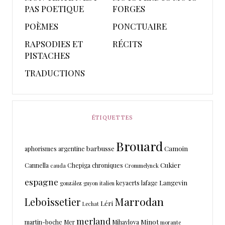
PAS POETIQUE
FORGES
POÈMES
PONCTUAIRE
RAPSODIES ET
RÉCITS
PISTACHES
TRADUCTIONS
ÉTIQUETTES
Brouard
barbusse
Camoin
aphorismes
argentine
Cukier
Cannella
Chepiga
chroniques
cauda
Crommelynck
espagne
Langevin
keyaerts
lafage
gonzález
guyon
italien
Marrodan
Leboissetier
Léri
Lechat
merland
Minot
martin-boche
Mer
Mihaylova
morante