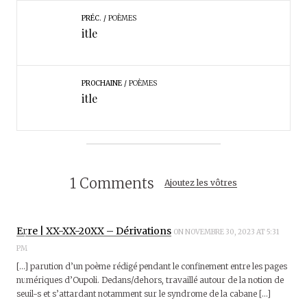
PRÉC.
POÈMES
itle
PROCHAINE
POÈMES
itle
1 Comments
Ajoutez les vôtres
Erre | XX-XX-20XX – Dérivations
ON NOVEMBRE 30, 2023 AT 5:31
PM
[…] parution d’un poème rédigé pendant le confinement entre les pages
numériques d’Oupoli. Dedans/dehors, travaillé autour de la notion de
seuil-s et s’attardant notamment sur le syndrome de la cabane […]