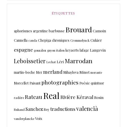
ÉTIQUETTES
Brouard
barbusse
Camoin
aphorismes
argentine
Cukier
Cannella
Chepiga
chroniques
cauda
Crommelynck
espagne
Langevin
keyaerts
lafage
gonzález
guyon
italien
Marrodan
Leboissetier
Léri
Lechat
merland
Minot
martin-boche
Mer
Mihaylova
morante
photographies
Morcellet
Paisant
Poésie
quintuor
Real
Rateau
Rivière Kéraval
Rosin
radière
valencià
traductions
Sanchez
Soy
Ruhaud
Voix
vanderplancke