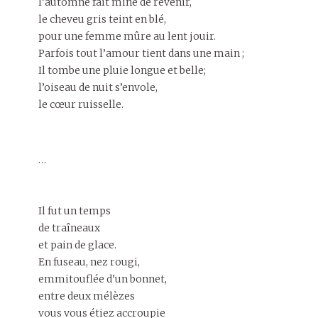
l’automne fait mine de revenir,
le cheveu gris teint en blé,
pour une femme mûre au lent jouir.
Parfois tout l’amour tient dans une main ;
Il tombe une pluie longue et belle;
l’oiseau de nuit s’envole,
le cœur ruisselle.
…
Il fut un temps
de traîneaux
et pain de glace.
En fuseau, nez rougi,
emmitouflée d’un bonnet,
entre deux mélèzes
vous vous étiez accroupie