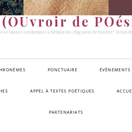
(OUvroir de POési
s se laisser condamner à défaire les chignons de bronze." Henri 
HRONÈMES
PONCTUAIRE
ÉVÉNEMENTS
HES
APPEL À TEXTES POÉTIQUES
ACCUE
PARTENARIATS