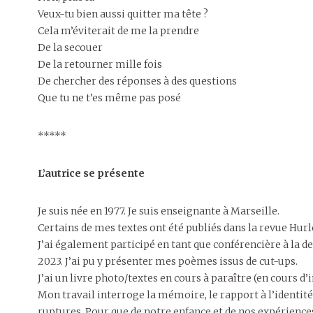
Veux-tu bien aussi quitter ma tête ?
Cela m’éviterait de me la prendre
De la secouer
De la retourner mille fois
De chercher des réponses à des questions
Que tu ne t’es même pas posé
*****
L’autrice se présente
Je suis née en 1977. Je suis enseignante à Marseille.
Certains de mes textes ont été publiés dans la revue Hurl
J’ai également participé en tant que conférencière à la 
2023. J’ai pu y présenter mes poèmes issus de cut-ups.
J’ai un livre photo/textes en cours à paraître (en cours 
Mon travail interroge la mémoire, le rapport à l’identité, à
ruptures. Pour que de notre enfance et de nos expériences