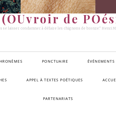
(OUvroir de POési
s se laisser condamner à défaire les chignons de bronze." Henri 
HRONÈMES
PONCTUAIRE
ÉVÉNEMENTS
HES
APPEL À TEXTES POÉTIQUES
ACCUE
PARTENARIATS