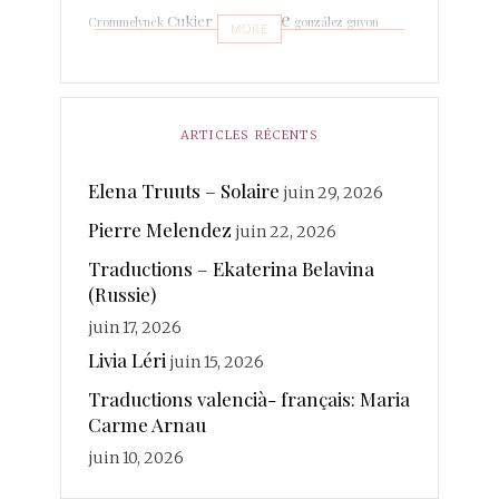
espagne
Cukier
Crommelynck
gonzález
guyon
MORE
Leboissetier
Langevin
keyaerts
lafage
italien
Marrodan
Léri
martin-boche
Mer
Lechat
ARTICLES RÉCENTS
merland
Minot
Mihaylova
Morcellet
morante
photographies
Elena Truuts – Solaire
juin 29, 2026
Paisant
Poésie
quintuor
Pierre Melendez
Real
juin 22, 2026
Rateau
Rivière Kéraval
radière
Traductions – Ekaterina Belavina
traductions
Sanchez
(Russie)
Rosin
Soy
Ruhaud
juin 17, 2026
valencià
Voix
vanderplancke
Livia Léri
juin 15, 2026
Traductions valencià- français: Maria
Carme Arnau
juin 10, 2026