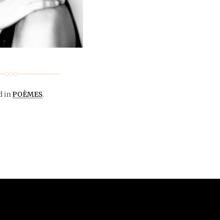
d in
POÈMES
.