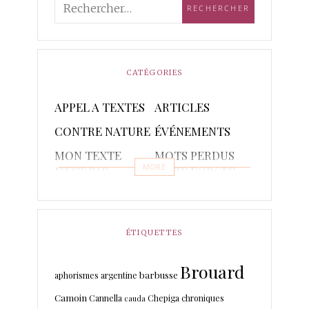
CATÉGORIES
APPEL A TEXTES
ARTICLES
CONTRE NATURE
ÉVÉNEMENTS
MON TEXTE
MOTS PERDUS
MORE
N'EST PAS
MOTS FORGES
POETIQUE
POÈMES
PONCTUAIRE
RAPSODIES ET
RÉCITS
ÉTIQUETTES
PISTACHES
Brouard
TRADUCTIONS
barbusse
aphorismes
argentine
Camoin
Cannella
Chepiga
chroniques
cauda