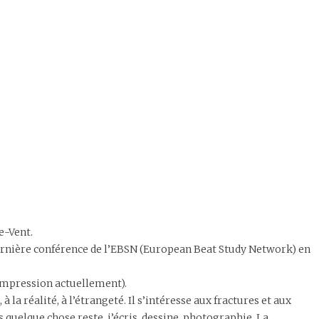
e-Vent.
dernière conférence de l’EBSN (European Beat Study Network) en
d’impression actuellement).
 la réalité, à l’étrangeté. Il s’intéresse aux fractures et aux
 quelque chose reste, j’écris, dessine, photographie. La