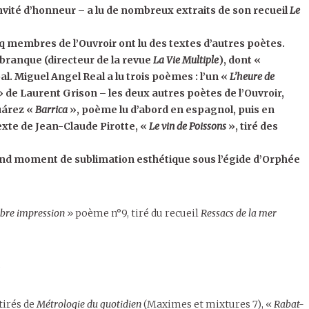
nvité d’honneur – a lu de nombreux extraits de son recueil
Le
q membres de l’Ouvroir ont lu des textes d’autres poètes.
branque (directeur de la revue
La Vie Multiple
), dont «
. Miguel Angel Real a lu trois poèmes : l’un «
L’heure de
 de Laurent Grison – les deux autres poètes de l’Ouvroir,
uárez «
Barrica
», poème lu d’abord en espagnol, puis en
texte de Jean-Claude Pirotte, «
Le vin de Poissons
», tiré des
and moment de sublimation esthétique sous l’égide d’Orphée
ibre impression
» poème n°9, tiré du recueil
Ressacs de la mer
)
tirés de
Métrologie du quotidien
(Maximes et mixtures 7), «
Rabat-