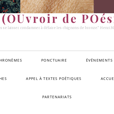
(OUvroir de POési
s se laisser condamner à défaire les chignons de bronze." Henri 
HRONÈMES
PONCTUAIRE
ÉVÉNEMENTS
HES
APPEL À TEXTES POÉTIQUES
ACCUE
PARTENARIATS