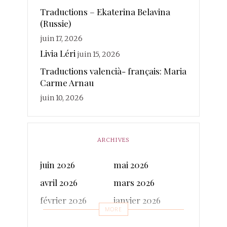
Rateau
Rivière Kéraval
radière
Traductions – Ekaterina Belavina
traductions
Sanchez
(Russie)
Rosin
Soy
Ruhaud
juin 17, 2026
valencià
Voix
vanderplancke
Livia Léri
juin 15, 2026
Traductions valencià- français: Maria
Carme Arnau
juin 10, 2026
ARCHIVES
juin 2026
mai 2026
avril 2026
mars 2026
février 2026
janvier 2026
MORE
décembre 2025
novembre 2025