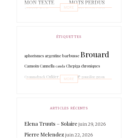
MON TEXTE
MOTS PERDUS
MORE
N'EST PAS
MOTS FORGES
POETIQUE
POÈMES
PONCTUAIRE
RAPSODIES ET
RÉCITS
ÉTIQUETTES
PISTACHES
Brouard
TRADUCTIONS
barbusse
aphorismes
argentine
Camoin
Cannella
Chepiga
chroniques
cauda
espagne
Cukier
Crommelynck
gonzález
guyon
MORE
Leboissetier
Langevin
keyaerts
lafage
italien
Marrodan
Léri
martin-boche
Mer
Lechat
ARTICLES RÉCENTS
merland
Minot
Mihaylova
Morcellet
morante
photographies
Elena Truuts – Solaire
juin 29, 2026
Paisant
Poésie
quintuor
Pierre Melendez
Real
juin 22, 2026