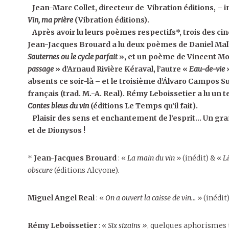
Jean-Marc Collet, directeur de Vibration éditions, – i
Vin, ma prière
(Vibration éditions).
Après avoir lu leurs poèmes respectifs*, trois des cin
Jean-Jacques Brouard a lu deux poèmes de Daniel Mal
Sauternes ou le cycle parfait
», et un poème de Vincent Moal
passage
» d’Arnaud Rivière Kéraval, l’autre «
Eau-de-vie
»
absents ce soir-là – et le troisième d’Álvaro Campos S
français (trad. M.-A. Real). Rémy Leboissetier a lu un 
Contes bleus du vin
(éditions Le Temps qu’il fait).
Plaisir des sens et enchantement de l’esprit… Un gr
et de Dionysos !
*
Jean-Jacques Brouard
: «
La main du vin
» (inédit) & «
L
obscure
(éditions Alcyone).
Miguel Angel Real
: «
On a ouvert la caisse de vin…
» (inédit
Rémy Leboissetier
: «
Six sizains »
, quelques aphorismes 