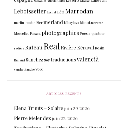
Langevin
keyaerts
lafage
gonzález
guyon
italien
Marrodan
Leboissetier
Léri
Lechat
merland
Minot
martin-boche
Mer
Mihaylova
morante
photographies
Morcellet
Paisant
Poésie
quintuor
Real
Rateau
Rivière Kéraval
Rosin
radière
valencià
traductions
Sanchez
Soy
Ruhaud
Voix
vanderplancke
ARTICLES RÉCENTS
Elena Truuts – Solaire
juin 29, 2026
Pierre Melendez
juin 22, 2026
Traductions – Ekaterina Belavina (Russie)