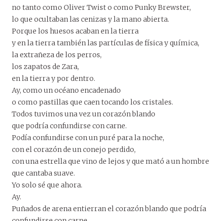
no tanto como Oliver Twist o como Punky Brewster,
lo que ocultaban las cenizas y la mano abierta.
Porque los huesos acaban en la tierra
y en la tierra también las partículas de física y química,
la extrañeza de los perros,
los zapatos de Zara,
en la tierra y por dentro.
Ay, como un océano encadenado
o como pastillas que caen tocando los cristales.
Todos tuvimos una vez un corazón blando
que podría confundirse con carne.
Podía confundirse con un puré para la noche,
con el corazón de un conejo perdido,
con una estrella que vino de lejos y que mató a un hombre
que cantaba suave.
Yo solo sé que ahora.
Ay.
Puñados de arena entierran el corazón blando que podría
confundirse con carne.