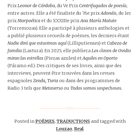
Prix
Leonor de Córdoba
, du Ve Prix
Centrifugados de poesía
,
entre autres. Elle a été finaliste du 76e prix
Adonáis
, du 1er
prix
Marpoética
et du XXXIIIe prix
Ana María Matute
(Torremozas). Elle a participé à plusieurs anthologies et
a publié plusieurs recueils de poèmes, les derniers étant
Nadie dirá que estuvimos aquí
(Lilliputienses) et
Cabeza de
familia
(Lastura). En 2025, elle publiera
Los clavos de Ovidio
miran las estrellas
(Piezas azules) et
Aquiles en Oporto
(Páramo ed.). Des critiques de ses livres, ainsi que des
interviews, peuvent être trouvées dans les revues
espagnoles
Zenda, Turia
ou dans des programmes de
Radio 3 tels que
Metaverso
ou
Todos somos sospechosos.
Posted in
POÈMES
,
TRADUCTIONS
and tagged with
Louzao
,
Real
.