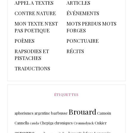
APPEL A TEXTES
ARTICLES
CONTRE NATURE
ÉVÉNEMENTS
MON TEXTE N'EST
MOTS PERDUS MOTS
PAS POETIQUE
FORGES
POÈMES
PONCTUAIRE
RAPSODIES ET
RÉCITS
PISTACHES
TRADUCTIONS
ÉTIQUETTES
Brouard
barbusse
Camoin
aphorismes
argentine
Cukier
Cannella
Chepiga
chroniques
cauda
Crommelynck
espagne