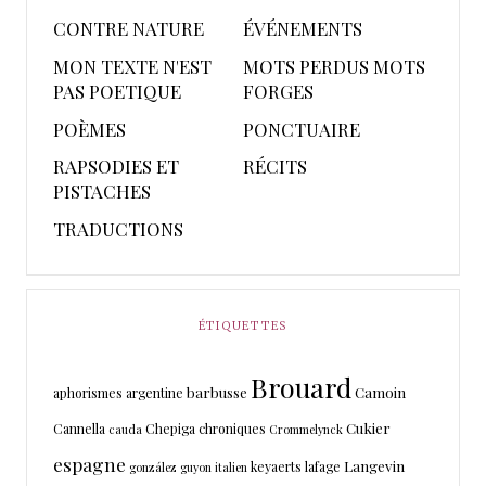
CONTRE NATURE
ÉVÉNEMENTS
MON TEXTE N'EST
MOTS PERDUS MOTS
PAS POETIQUE
FORGES
POÈMES
PONCTUAIRE
RAPSODIES ET
RÉCITS
PISTACHES
TRADUCTIONS
ÉTIQUETTES
Brouard
barbusse
Camoin
aphorismes
argentine
Cukier
Cannella
Chepiga
chroniques
cauda
Crommelynck
espagne
Langevin
keyaerts
lafage
gonzález
guyon
italien