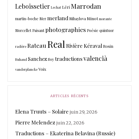
Marrodan
Leboissetier
Léri
Lechat
merland
Minot
martin-boche
Mer
Mihaylova
morante
photographies
Morcellet
Paisant
Poésie
quintuor
Real
Rateau
Rivière Kéraval
Rosin
radière
valencià
traductions
Sanchez
Soy
Ruhaud
Voix
vanderplancke
ARTICLES RÉCENTS
Elena Truuts – Solaire
juin 29, 2026
Pierre Melendez
juin 22, 2026
Traductions – Ekaterina Belavina (Russie)