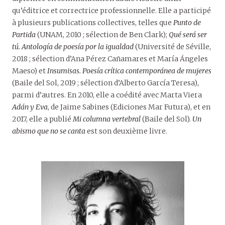
qu’éditrice et correctrice professionnelle. Elle a participé
à plusieurs publications collectives, telles que
Punto de
Partida
(UNAM, 2010 ; sélection de Ben Clark);
Qué será ser
tú. Antología de poesía por la igualdad
(Université de Séville,
2018 ; sélection d’Ana Pérez Cañamares et María Ángeles
Maeso) et
Insumisas. Poesía crítica contemporánea de mujeres
(Baile del Sol, 2019 ; sélection d’Alberto García Teresa),
parmi d’autres. En 2010, elle a coédité avec Marta Viera
Adán y Eva
, de Jaime Sabines (Ediciones Mar Futura), et en
2017, elle a publié
Mi columna vertebral
(Baile del Sol).
Un
abismo que no se canta
est son deuxième livre.