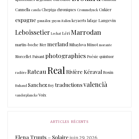
Cukier
Cannella
Chepiga
chroniques
cauda
Crommelynck
espagne
Langevin
keyaerts
lafage
gonzález
guyon
italien
Marrodan
Leboissetier
Léri
Lechat
merland
Minot
martin-boche
Mer
Mihaylova
morante
photographies
Morcellet
Paisant
Poésie
quintuor
Real
Rateau
Rivière Kéraval
Rosin
radière
valencià
traductions
Sanchez
Soy
Ruhaud
Voix
vanderplancke
ARTICLES RÉCENTS
Elena Truuts – Solaire
juin 29, 2026