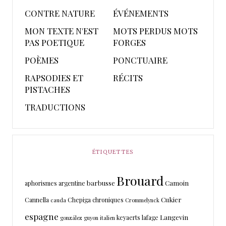
CONTRE NATURE
ÉVÉNEMENTS
MON TEXTE N'EST
MOTS PERDUS MOTS
PAS POETIQUE
FORGES
POÈMES
PONCTUAIRE
RAPSODIES ET
RÉCITS
PISTACHES
TRADUCTIONS
ÉTIQUETTES
Brouard
barbusse
Camoin
aphorismes
argentine
Cukier
Cannella
Chepiga
chroniques
cauda
Crommelynck
espagne
Langevin
keyaerts
lafage
gonzález
guyon
italien