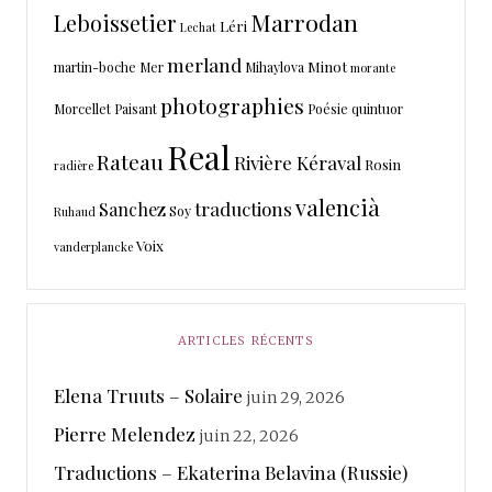
Marrodan
Leboissetier
Léri
Lechat
merland
Minot
martin-boche
Mer
Mihaylova
morante
photographies
Morcellet
Paisant
Poésie
quintuor
Real
Rateau
Rivière Kéraval
Rosin
radière
valencià
traductions
Sanchez
Soy
Ruhaud
Voix
vanderplancke
ARTICLES RÉCENTS
Elena Truuts – Solaire
juin 29, 2026
Pierre Melendez
juin 22, 2026
Traductions – Ekaterina Belavina (Russie)