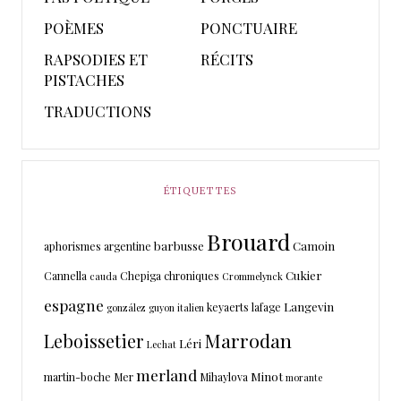
POÈMES
PONCTUAIRE
RAPSODIES ET
RÉCITS
PISTACHES
TRADUCTIONS
ÉTIQUETTES
Brouard
barbusse
Camoin
aphorismes
argentine
Cukier
Cannella
Chepiga
chroniques
cauda
Crommelynck
espagne
Langevin
keyaerts
lafage
gonzález
guyon
italien
Marrodan
Leboissetier
Léri
Lechat
merland
Minot
martin-boche
Mer
Mihaylova
morante