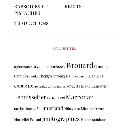
RAPSODIES ET
RÉCITS
PISTACHES
TRADUCTIONS
ÉTIQUETTES
Brouard
barbusse
Camoin
aphorismes
argentine
Cukier
Cannella
Chepiga
chroniques
cauda
Crommelynck
espagne
Langevin
keyaerts
lafage
gonzález
guyon
italien
Marrodan
Leboissetier
Léri
Lechat
merland
Minot
martin-boche
Mer
Mihaylova
morante
photographies
Morcellet
Paisant
Poésie
quintuor