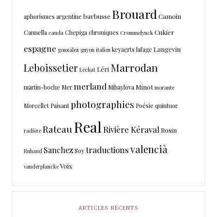
Brouard
barbusse
Camoin
aphorismes
argentine
Cukier
Cannella
Chepiga
chroniques
cauda
Crommelynck
espagne
Langevin
keyaerts
lafage
gonzález
guyon
italien
Marrodan
Leboissetier
Léri
Lechat
merland
Minot
martin-boche
Mer
Mihaylova
morante
photographies
Morcellet
Paisant
Poésie
quintuor
Real
Rateau
Rivière Kéraval
Rosin
radière
valencià
traductions
Sanchez
Soy
Ruhaud
Voix
vanderplancke
ARTICLES RÉCENTS