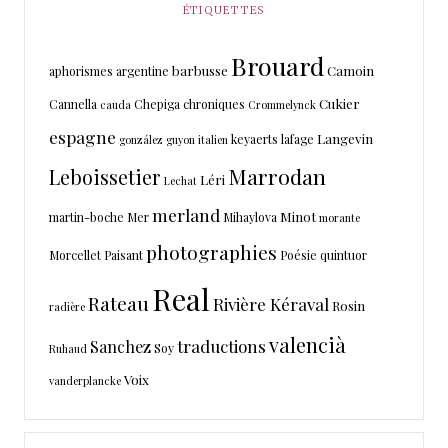
ÉTIQUETTES
Brouard
barbusse
Camoin
aphorismes
argentine
Cukier
Cannella
Chepiga
chroniques
cauda
Crommelynck
espagne
Langevin
keyaerts
lafage
gonzález
guyon
italien
Marrodan
Leboissetier
Léri
Lechat
merland
Minot
martin-boche
Mer
Mihaylova
morante
photographies
Morcellet
Paisant
Poésie
quintuor
Real
Rateau
Rivière Kéraval
Rosin
radière
valencià
traductions
Sanchez
Soy
Ruhaud
Voix
vanderplancke