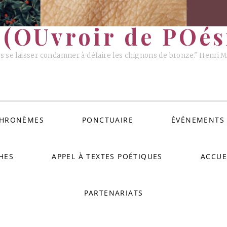
(OUvroir de POési
s se laisser condamner à défaire les chignons de bronze." Henri 
HRONÈMES
PONCTUAIRE
ÉVÉNEMENTS
HES
APPEL À TEXTES POÉTIQUES
ACCUE
PARTENARIATS