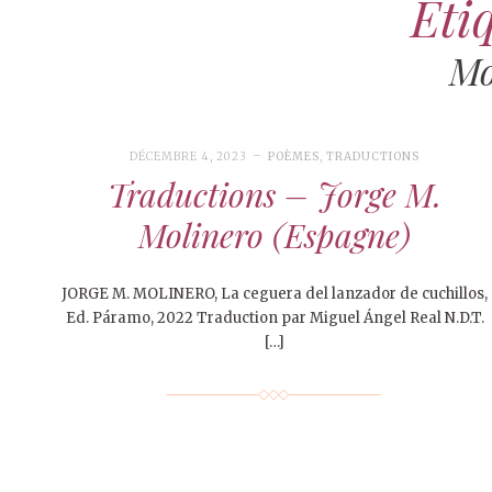
Étiq
Mo
DÉCEMBRE 4, 2023
POÈMES
,
TRADUCTIONS
Traductions – Jorge M.
Molinero (Espagne)
JORGE M. MOLINERO, La ceguera del lanzador de cuchillos,
Ed. Páramo, 2022 Traduction par Miguel Ángel Real N.D.T.
[…]