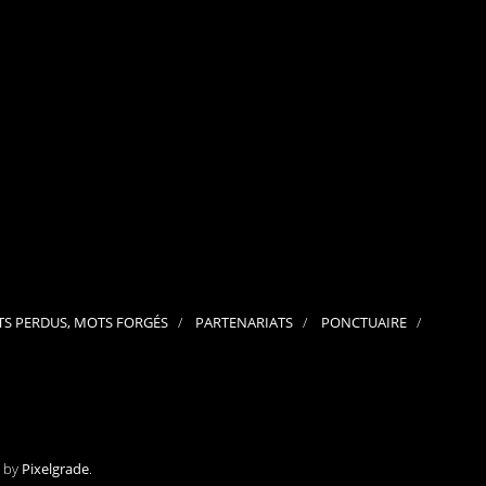
septembre 2024
août 2024
juillet 2024
juin 2024
mai 2024
avril 2024
mars 2024
février 2024
janvier 2024
décembre 2023
novembre 2023
octobre 2023
septembre 2023
juillet 2023
juin 2023
mai 2023
S PERDUS, MOTS FORGÉS
PARTENARIATS
PONCTUAIRE
avril 2023
mars 2023
février 2023
janvier 2023
décembre 2022
novembre 2022
octobre 2022
septembre 2022
e by
Pixelgrade
.