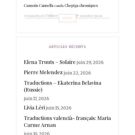
Camoin
Cannella
Chepiga
chroniques
cauda
espagne
Cukier
Crommelynck
gonzález
guyon
MORE
Leboissetier
Langevin
keyaerts
lafage
italien
Marrodan
Léri
martin-boche
Mer
Lechat
ARTICLES RÉCENTS
merland
Minot
Mihaylova
Morcellet
morante
photographies
Elena Truuts – Solaire
juin 29, 2026
Paisant
Poésie
quintuor
Pierre Melendez
Real
juin 22, 2026
Rateau
Rivière Kéraval
radière
Traductions – Ekaterina Belavina
traductions
Sanchez
(Russie)
Rosin
Soy
Ruhaud
juin 17, 2026
valencià
Voix
vanderplancke
Livia Léri
juin 15, 2026
Traductions valencià- français: Maria
Carme Arnau
juin 10, 2026