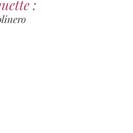
uette :
linero