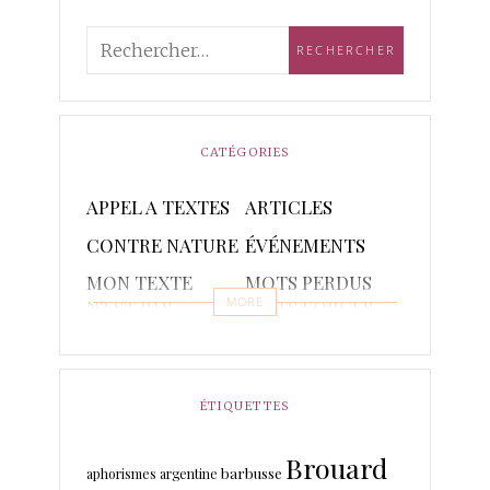
CATÉGORIES
APPEL A TEXTES
ARTICLES
CONTRE NATURE
ÉVÉNEMENTS
MON TEXTE
MOTS PERDUS
MORE
N'EST PAS
MOTS FORGES
POETIQUE
POÈMES
PONCTUAIRE
RAPSODIES ET
RÉCITS
ÉTIQUETTES
PISTACHES
Brouard
TRADUCTIONS
barbusse
aphorismes
argentine