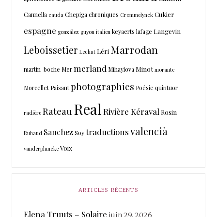
Cukier
Cannella
Chepiga
chroniques
cauda
Crommelynck
espagne
Langevin
keyaerts
lafage
gonzález
guyon
italien
Marrodan
Leboissetier
Léri
Lechat
merland
Minot
martin-boche
Mer
Mihaylova
morante
photographies
Morcellet
Paisant
Poésie
quintuor
Real
Rateau
Rivière Kéraval
Rosin
radière
valencià
traductions
Sanchez
Soy
Ruhaud
Voix
vanderplancke
ARTICLES RÉCENTS
Elena Truuts – Solaire
juin 29, 2026