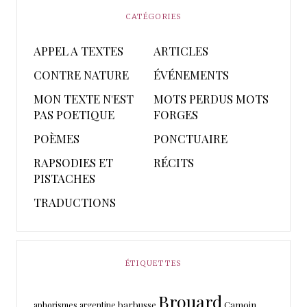
CATÉGORIES
APPEL A TEXTES
ARTICLES
CONTRE NATURE
ÉVÉNEMENTS
MON TEXTE N'EST
MOTS PERDUS MOTS
PAS POETIQUE
FORGES
POÈMES
PONCTUAIRE
RAPSODIES ET
RÉCITS
PISTACHES
TRADUCTIONS
ÉTIQUETTES
Brouard
barbusse
Camoin
aphorismes
argentine