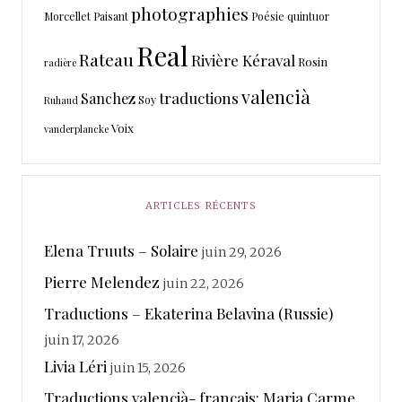
photographies
Morcellet
Paisant
Poésie
quintuor
Real
Rateau
Rivière Kéraval
Rosin
radière
valencià
traductions
Sanchez
Soy
Ruhaud
Voix
vanderplancke
ARTICLES RÉCENTS
Elena Truuts – Solaire
juin 29, 2026
Pierre Melendez
juin 22, 2026
Traductions – Ekaterina Belavina (Russie)
juin 17, 2026
Livia Léri
juin 15, 2026
Traductions valencià- français: Maria Carme