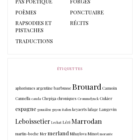
PAS POETIQUE
FORGES
POÈMES
PONCTUAIRE
RAPSODIES ET
RÉCITS
PISTACHES
TRADUCTIONS
ÉTIQUETTES
Brouard
barbusse
Camoin
aphorismes
argentine
Cukier
Cannella
Chepiga
chroniques
cauda
Crommelynck
espagne
Langevin
keyaerts
lafage
gonzález
guyon
italien
Marrodan
Leboissetier
Léri
Lechat
merland
Minot
martin-boche
Mer
Mihaylova
morante