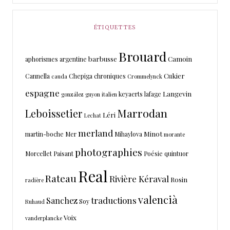
ÉTIQUETTES
Brouard
barbusse
Camoin
aphorismes
argentine
Cukier
Cannella
Chepiga
chroniques
cauda
Crommelynck
espagne
Langevin
keyaerts
lafage
gonzález
guyon
italien
Marrodan
Leboissetier
Léri
Lechat
merland
Minot
martin-boche
Mer
Mihaylova
morante
photographies
Morcellet
Paisant
Poésie
quintuor
Real
Rateau
Rivière Kéraval
Rosin
radière
valencià
traductions
Sanchez
Soy
Ruhaud
Voix
vanderplancke