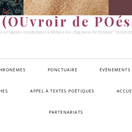
(OUvroir de POési
s se laisser condamner à défaire les chignons de bronze." Henri 
HRONÈMES
PONCTUAIRE
ÉVÉNEMENTS
HES
APPEL À TEXTES POÉTIQUES
ACCUE
PARTENARIATS