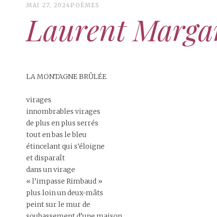
MAI 27, 2024
POÈMES
Laurent Marga
LA MONTAGNE BRÛLÉE
virages
innombrables virages
de plus en plus serrés
tout en bas le bleu
étincelant qui s’éloigne
et disparaît
dans un virage
« l’impasse Rimbaud »
plus loin un deux-mâts
peint sur le mur de
soubassement d’une maison