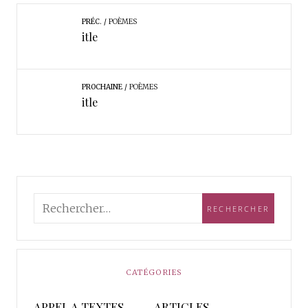
PRÉC.
POÈMES
itle
PROCHAINE
POÈMES
itle
CATÉGORIES
APPEL A TEXTES
ARTICLES