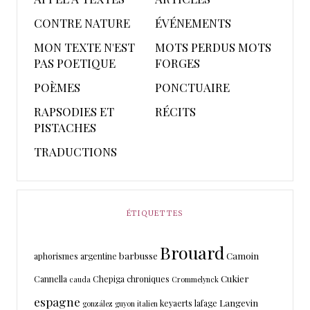
CONTRE NATURE
ÉVÉNEMENTS
MON TEXTE N'EST
MOTS PERDUS MOTS
PAS POETIQUE
FORGES
POÈMES
PONCTUAIRE
RAPSODIES ET
RÉCITS
PISTACHES
TRADUCTIONS
ÉTIQUETTES
Brouard
barbusse
Camoin
aphorismes
argentine
Cukier
Cannella
Chepiga
chroniques
cauda
Crommelynck
espagne
Langevin
keyaerts
lafage
gonzález
guyon
italien