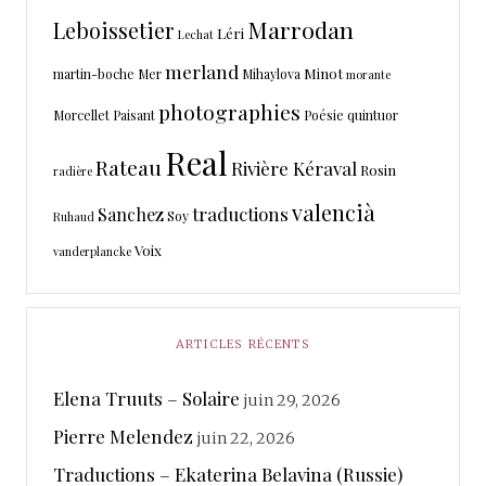
Marrodan
Leboissetier
Léri
Lechat
merland
Minot
martin-boche
Mer
Mihaylova
morante
photographies
Morcellet
Paisant
Poésie
quintuor
Real
Rateau
Rivière Kéraval
Rosin
radière
valencià
traductions
Sanchez
Soy
Ruhaud
Voix
vanderplancke
ARTICLES RÉCENTS
Elena Truuts – Solaire
juin 29, 2026
Pierre Melendez
juin 22, 2026
Traductions – Ekaterina Belavina (Russie)