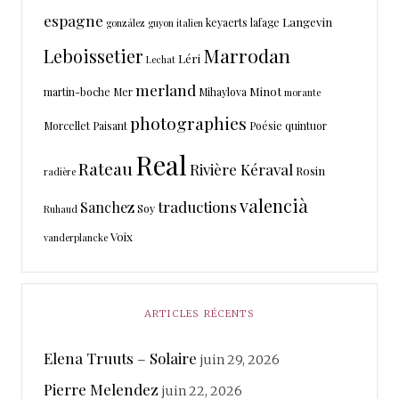
espagne
Langevin
keyaerts
lafage
gonzález
guyon
italien
Marrodan
Leboissetier
Léri
Lechat
merland
Minot
martin-boche
Mer
Mihaylova
morante
photographies
Morcellet
Paisant
Poésie
quintuor
Real
Rateau
Rivière Kéraval
Rosin
radière
valencià
traductions
Sanchez
Soy
Ruhaud
Voix
vanderplancke
ARTICLES RÉCENTS
Elena Truuts – Solaire
juin 29, 2026
Pierre Melendez
juin 22, 2026