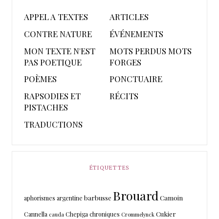
APPEL A TEXTES
ARTICLES
CONTRE NATURE
ÉVÉNEMENTS
MON TEXTE N'EST
MOTS PERDUS MOTS
PAS POETIQUE
FORGES
POÈMES
PONCTUAIRE
RAPSODIES ET
RÉCITS
PISTACHES
TRADUCTIONS
ÉTIQUETTES
Brouard
barbusse
Camoin
aphorismes
argentine
Cukier
Cannella
Chepiga
chroniques
cauda
Crommelynck