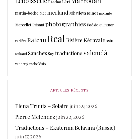
Marrodan
Leboissetier
Léri
Lechat
merland
Minot
martin-boche
Mer
Mihaylova
morante
photographies
Morcellet
Paisant
Poésie
quintuor
Real
Rateau
Rivière Kéraval
Rosin
radière
valencià
traductions
Sanchez
Soy
Ruhaud
Voix
vanderplancke
ARTICLES RÉCENTS
Elena Truuts – Solaire
juin 29, 2026
Pierre Melendez
juin 22, 2026
Traductions – Ekaterina Belavina (Russie)
juin 17, 2026