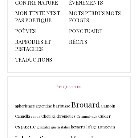
CONTRE NATURE
ÉVÉNEMENTS
MON TEXTE N'EST
MOTS PERDUS MOTS
PAS POETIQUE
FORGES
POÈMES
PONCTUAIRE
RAPSODIES ET
RÉCITS
PISTACHES
TRADUCTIONS
ÉTIQUETTES
Brouard
barbusse
Camoin
aphorismes
argentine
Cukier
Cannella
Chepiga
chroniques
cauda
Crommelynck
espagne
Langevin
keyaerts
lafage
gonzález
guyon
italien